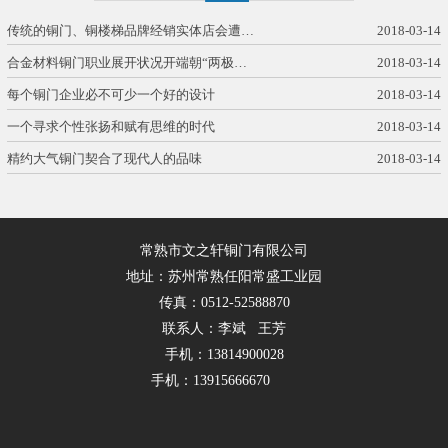
传统的铜门、铜楼梯品牌经销实体店会遭…
2018-03-14
合金材料铜门职业展开状况开端朝“两极…
2018-03-14
每个铜门企业必不可少一个好的设计
2018-03-14
一个寻求个性张扬和赋有思维的时代
2018-03-14
精约大气铜门契合了现代人的品味
2018-03-14
常熟市文之轩铜门有限公司
地址：苏州常熟任阳常盛工业园
传真：0512-52588870
联系人：李斌 王芳
手机：13814900028
手机：13915666670