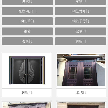
庭院门
家装门
别墅四开门
铜艺对开门
铜艺单门
铜艺子母门
铜窗
玻璃门
会所门
铸铝门
铸铝门
玻璃门