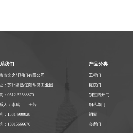
系我们
产品分类
熟市文之轩铜门有限公司
工程门
址：苏州常熟任阳常盛工业园
庭院门
：0512-52588870
别墅四开门
系人：李斌 王芳
铜艺单门
：13814900028
铜窗
：13915666670
会所门