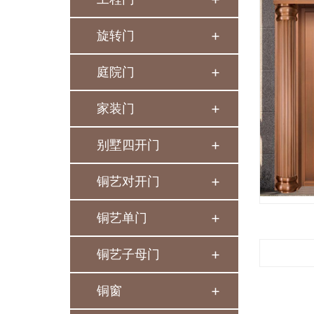
旋转门
庭院门
家装门
别墅四开门
铜艺对开门
铜艺单门
铜艺子母门
铜窗