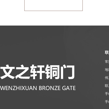
联
常
地
传真
联
手机
手机